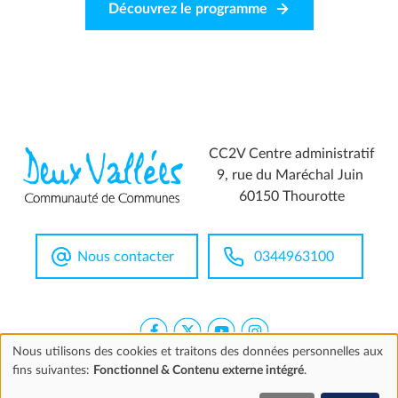
Découvrez le programme
CC2V Centre administratif
9, rue du Maréchal Juin
60150 Thourotte
Nous contacter
0344963100
Nous utilisons des cookies et traitons des données personnelles aux
fins suivantes:
Fonctionnel & Contenu externe intégré
.
Utilisation
Extranet
Mentions légales
Accessibilité
Marchés publics