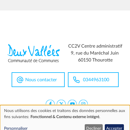
CC2V Centre administratif
9, rue du Maréchal Juin
60150 Thourotte
Nous contacter
0344963100
Nous utilisons des cookies et traitons des données personnelles aux
fins suivantes:
Fonctionnel & Contenu externe intégré
.
Utilisation
Extranet
Mentions légales
Accessibilité
Marchés publics
Personnaliser
Decliner
Accepter