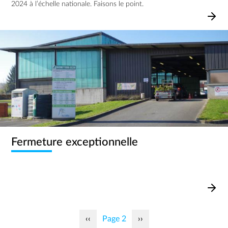
2024 à l’échelle nationale. Faisons le point.
Image
Fermeture exceptionnelle
Pagination
Page précédente
Page suivante
‹‹
Page 2
››