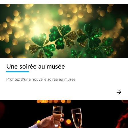
Image
Une soirée au musée
Profitez d'une nouvelle soirée au musée
Image