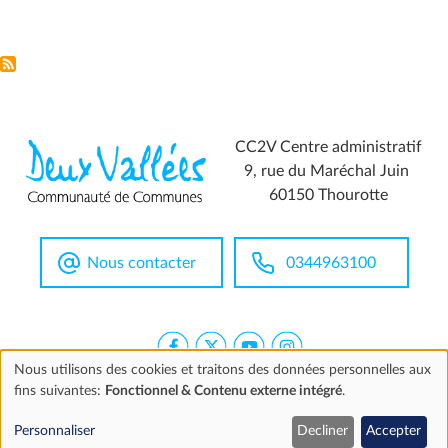
CC2V Centre administratif
9, rue du Maréchal Juin
60150 Thourotte
Nous contacter
0344963100
Nous utilisons des cookies et traitons des données personnelles aux
fins suivantes:
Fonctionnel & Contenu externe intégré
.
Utilisation
Extranet
Mentions légales
Accessibilité
Marchés publics
Personnaliser
Decliner
Accepter
©2026 CC2V
Cookies