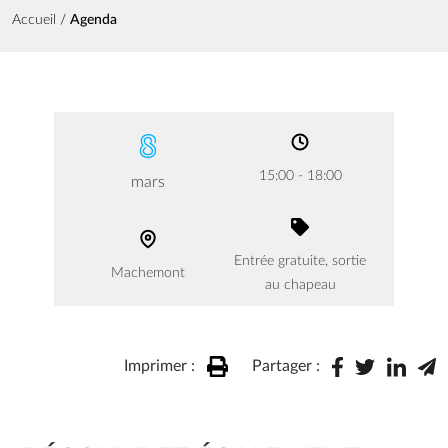
Fil d'Ariane
Accueil
Agenda
8
15:00 - 18:00
mars
Entrée gratuite, sortie
Machemont
au chapeau
Imprimer :
Partager :