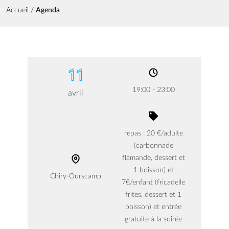
Fil d'Ariane
Accueil
Agenda
11
19:00 - 23:00
avril
repas : 20 €/adulte
(carbonnade
flamande, dessert et
1 boisson) et
Chiry-Ourscamp
7€/enfant (fricadelle
frites, dessert et 1
boisson) et entrée
gratuite à la soirée