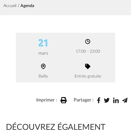
Fil d'Ariane
Accueil
Agenda
21
17:00 - 23:00
mars
Bailly
Entrée gratuite
Imprimer :
Partager :
DÉCOUVREZ ÉGALEMENT